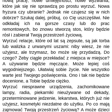
nową pracę, nowe umiejętności, nowe wyzwania,
które jak się nie sprawdzą po prostu wyrzuć. Nowa
fryzura czy ubranie? Jednak nie czujesz się w nich
dobrze? Szukaj dalej, próbuj, co Cię uszczęśliwi. Nie
odkładaj ich na gorsze czasy lub do prac
remontowych, bo znowu stworzą stos, który będzie
rósł i zabierał Twoją przestrzeń życiową.
Wyrzuć relacje, które od lat są zepsute, są jak torba
lub walizka z urwanymi uszami: niby wiesz, że nie
użyjesz, ale trzymasz, bo może się przydadzą. Do
czego? Żeby ciągle przekładać z miejsca w miejsce?
A używanie będzie męczące. Może lepiej coś
wygodniejszego. Ułatwiaj sobie życie. Nie wszystko
warte jest Twojego poświęcenia. Ono i tak nie będzie
docenione, a Tobie będzie ciężko.
Wyrzuć niesprawne urządzenia, zachomikowane
lampy, radia, piekarniki nieużywane od dekady,
przeterminowane jedzenie, lekarstwa, których już nie
użyjesz, kosmetyki niezdatne do użytku. Po co mają
zajmować Twoją przestrzeń życiową? A może dzieci