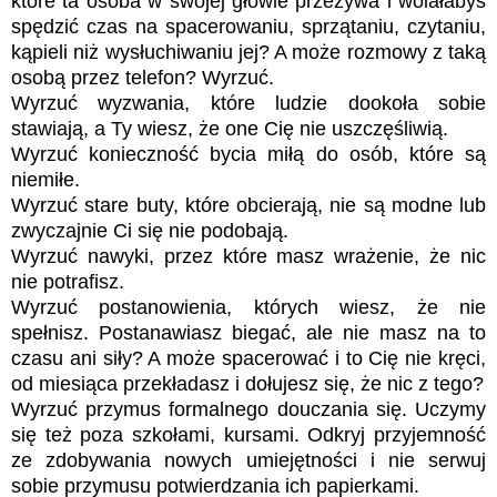
które ta osoba w swojej głowie przeżywa i wolałabyś
spędzić czas na spacerowaniu, sprzątaniu, czytaniu,
kąpieli niż wysłuchiwaniu jej? A może rozmowy z taką
osobą przez telefon? Wyrzuć.
Wyrzuć wyzwania, które ludzie dookoła sobie
stawiają, a Ty wiesz, że one Cię nie uszczęśliwią.
Wyrzuć konieczność bycia miłą do osób, które są
niemiłe.
Wyrzuć stare buty, które obcierają, nie są modne lub
zwyczajnie Ci się nie podobają.
Wyrzuć nawyki, przez które masz wrażenie, że nic
nie potrafisz.
Wyrzuć postanowienia, których wiesz, że nie
spełnisz. Postanawiasz biegać, ale nie masz na to
czasu ani siły? A może spacerować i to Cię nie kręci,
od miesiąca przekładasz i dołujesz się, że nic z tego?
Wyrzuć przymus formalnego douczania się. Uczymy
się też poza szkołami, kursami. Odkryj przyjemność
ze zdobywania nowych umiejętności i nie serwuj
sobie przymusu potwierdzania ich papierkami.