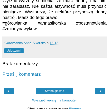
Wyrzuć wyrzuty sumienia, że masz hobby i na nim
nie zarabiasz. Nie każda aktywność musi przynosić
pieniądze. Wystarczy, że niektóre przynoszą dobry
nastrój. Masz do tego prawo.
#górowianka
#annasikorska
#postanowienia
#zmianynawyków
Górowianka Anna Sikorska
o
13:13
Udostępnij
Brak komentarzy:
Prześlij komentarz
‹
›
Strona główna
Wyświetl wersję na komputer
Obsługiwane przez usługę
Blogger
.