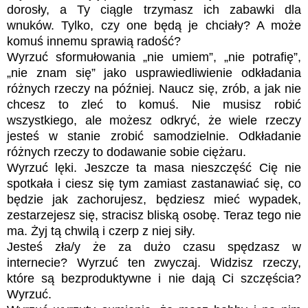
dorosły, a Ty ciągle trzymasz ich zabawki dla
wnuków. Tylko, czy one będą je chciały? A może
komuś innemu sprawią radość?
Wyrzuć sformułowania „nie umiem”, „nie potrafię”,
„nie znam się” jako usprawiedliwienie odkładania
różnych rzeczy na później. Naucz się, zrób, a jak nie
chcesz to zleć to komuś. Nie musisz robić
wszystkiego, ale możesz odkryć, że wiele rzeczy
jesteś w stanie zrobić samodzielnie. Odkładanie
różnych rzeczy to dodawanie sobie ciężaru.
Wyrzuć lęki. Jeszcze ta masa nieszczęść Cię nie
spotkała i ciesz się tym zamiast zastanawiać się, co
będzie jak zachorujesz, będziesz mieć wypadek,
zestarzejesz się, stracisz bliską osobę. Teraz tego nie
ma. Żyj tą chwilą i czerp z niej siły.
Jesteś zła/y że za dużo czasu spędzasz w
internecie? Wyrzuć ten zwyczaj. Widzisz rzeczy,
które są bezproduktywne i nie dają Ci szczęścia?
Wyrzuć.