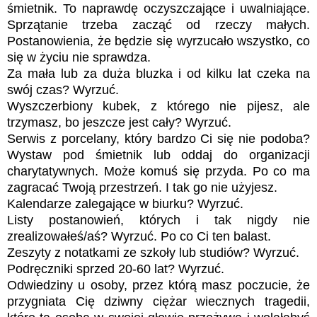
śmietnik. To naprawdę oczyszczające i uwalniające.
Sprzątanie trzeba zacząć od rzeczy małych.
Postanowienia, że będzie się wyrzucało wszystko, co
się w życiu nie sprawdza.
Za mała lub za duża bluzka i od kilku lat czeka na
swój czas? Wyrzuć.
Wyszczerbiony kubek, z którego nie pijesz, ale
trzymasz, bo jeszcze jest cały? Wyrzuć.
Serwis z porcelany, który bardzo Ci się nie podoba?
Wystaw pod śmietnik lub oddaj do organizacji
charytatywnych. Może komuś się przyda. Po co ma
zagracać Twoją przestrzeń. I tak go nie użyjesz.
Kalendarze zalegające w biurku? Wyrzuć.
Listy postanowień, których i tak nigdy nie
zrealizowałeś/aś? Wyrzuć. Po co Ci ten balast.
Zeszyty z notatkami ze szkoły lub studiów? Wyrzuć.
Podręczniki sprzed 20-60 lat? Wyrzuć.
Odwiedziny u osoby, przez którą masz poczucie, że
przygniata Cię dziwny ciężar wiecznych tragedii,